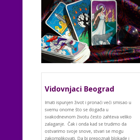
Vidovnjaci Beograd
Imati ispunjen život i pronaći veći smisao u
svemu onome što se događa u
svakodnevnom životu često zahteva veliko
zalaganje. Čak i onda kad se trudimo da
ostvarimo svoje snove, stvari se mogu
zakomplikovati. Da bi prepoznali blokade i