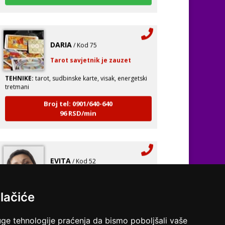
DARIA
/ Kod 75
Tarot savjetnik je zauzet
TEHNIKE:
tarot, sudbinske karte, visak, energetski
tretmani
Broj tel: 0901/640-640
96 RSD/min
EVITA
/ Kod 52
Tarot savjetnik je zauzet
TEHNIKE:
tarot
lačiće
Broj tel: 0901/640-640
96 RSD/min
Pregled svih tarot savjetnika
uge tehnologije praćenja da bismo poboljšali vaše