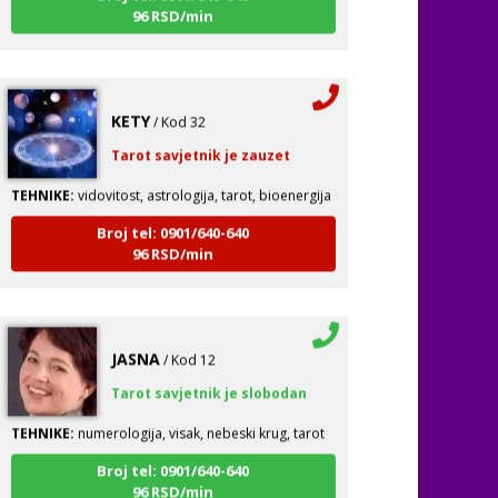
KETY
/ Kod 32
Tarot savjetnik je zauzet
TEHNIKE:
vidovitost, astrologija, tarot, bioenergija
Broj tel: 0901/640-640
96 RSD/min
JASNA
/ Kod 12
Tarot savjetnik je slobodan
TEHNIKE:
numerologija, visak, nebeski krug, tarot
Broj tel: 0901/640-640
96 RSD/min