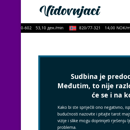
0590/40-602
53,10 ден./min
820/77-321
14,00 NOK/min
Sudbina je predo
Međutim, to nije razl
će se i na k
Kako bi ste spriječili ono negativno, ispr
budućnosti nazovite i pitajte tarot maj
vizije i slike mogu doprinijeti rješenju l
problema.