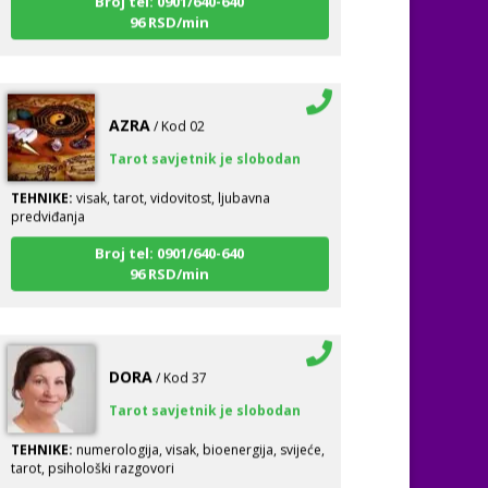
AZRA
/ Kod 02
Tarot savjetnik je slobodan
TEHNIKE:
visak, tarot, vidovitost, ljubavna
predviđanja
Broj tel: 0901/640-640
96 RSD/min
DORA
/ Kod 37
Tarot savjetnik je slobodan
TEHNIKE:
numerologija, visak, bioenergija, svijeće,
tarot, psihološki razgovori
Broj tel: 0901/640-640