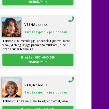
VESNA
/ Kod 05
Tarot savjetnik je slobodan
TEHNIKE:
numerologija, anđeoski i ljubavni tarot,
visak, yi ching, knjiga promjena mudrosti, rune,
izrada runskih amajlija
Broj tel: 0901/640-640
96 RSD/min
STOJA
/ Kod 31
Tarot savjetnik je slobodan
TEHNIKE:
kristalna kugla, tarot, vidovitost, visak
Broj tel: 0901/640-640
96 RSD/min