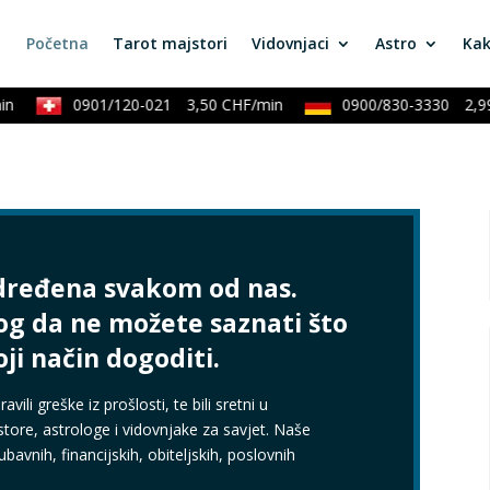
Početna
Tarot majstori
Vidovnjaci
Astro
Kak
0901/120-021
3,50 CHF/min
0900/830-3330
2,99 €
dređena svakom od nas.
og da ne možete saznati što
oji način dogoditi.
avili greške iz prošlosti, te bili sretni u
store, astrologe i vidovnjake za savjet. Naše
jubavnih, financijskih, obiteljskih, poslovnih