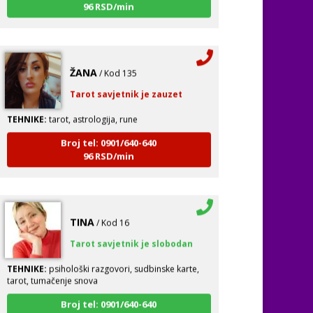
ŽANA
/ Kod 135
Tarot savjetnik je zauzet
TEHNIKE:
tarot, astrologija, rune
Broj tel: 0901/640-640
96 RSD/min
TINA
/ Kod 16
Tarot savjetnik je slobodan
TEHNIKE:
psihološki razgovori, sudbinske karte,
tarot, tumačenje snova
Broj tel: 0901/640-640
96 RSD/min