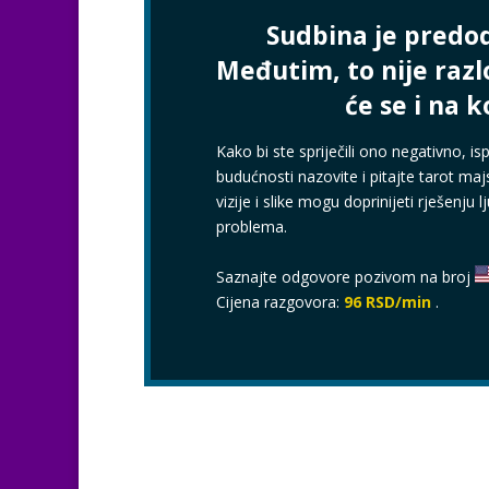
Sudbina je predo
Međutim, to nije razl
će se i na k
Kako bi ste spriječili ono negativno, ispr
budućnosti nazovite i pitajte tarot maj
vizije i slike mogu doprinijeti rješenju l
problema.
Saznajte odgovore pozivom na broj
Cijena razgovora:
96 RSD/min
.