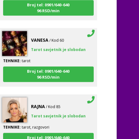
96 RSD/min
VANESA
/ Kod 60
Tarot savjetnik je slobodan
TEHNIKE:
tarot
Broj tel: 0901/640-640
96 RSD/min
RAJNA
/ Kod 85
Tarot savjetnik je slobodan
TEHNIKE:
tarot, razgovori
Broj tel: 0901/640-640
96 RSD/min