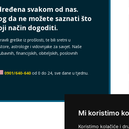
dređena svakom od nas.
og da ne možete saznati što
oji način dogoditi.
avili greške iz prošlosti, te bili sretni u
store, astrologe i vidovnjake za savjet. Naše
jubavnih, financijskih, obiteljskih, poslovnih
0901/640-640
od 0 do 24, sve dane u tjednu.
Mi koristimo ko
Koristimo kolačiće i dr