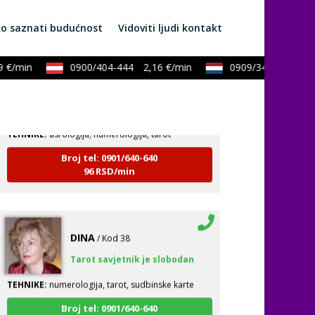
o saznati budućnost
Vidoviti ljudi kontakt
/min
0900/404-444
2,16 €/min
0909/343-43-43
0,9
KRISTINA
/ Kod 160
Tarot savjetnik je zauzet
TEHNIKE:
asrologija; numerologija, tarot
Broj tel: 0901/640-640
96 RSD/min
DINA
/ Kod 38
Tarot savjetnik je slobodan
TEHNIKE:
numerologija, tarot, sudbinske karte
Broj tel: 0901/640-640
96 RSD/min