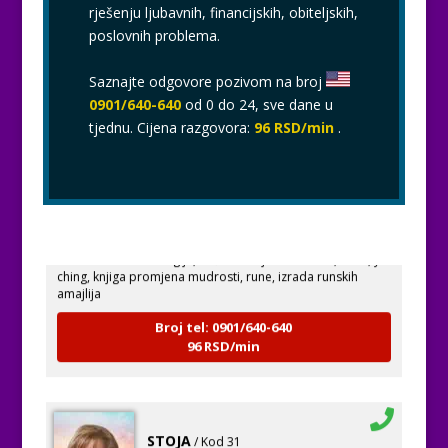
rješenju ljubavnih, financijskih, obiteljskih,
poslovnih problema.
Saznajte odgovore pozivom na broj
0901/640-640
od 0 do 24, sve dane u
tjednu. Cijena razgovora:
96 RSD/min
.
VESNA
/ Kod 05
Tarot savjetnik je zauzet
TEHNIKE:
numerologija, anđeoski i ljubavni tarot, visak, yi
ching, knjiga promjena mudrosti, rune, izrada runskih
amajlija
Broj tel: 0901/640-640
96 RSD/min
STOJA
/ Kod 31