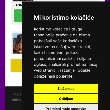
TEHNIKE:
tarot, razgovori
Broj tel: 0901/640-640
96 RSD/min
Mi koristimo kolačiće
Koristimo kolačiće i druge
tehnologije praćenja da bismo
VESNA
/ Kod 05
poboljšali vaše korisničko
iskustvo na našoj web stranici,
Tarot savjetnik je zauzet
kako bismo vam prikazali
TEHNIKE:
numerologija, anđeoski i ljubavni tarot, visak, yi
personalizirani sadržaj i ciljane
ching, knjiga promjena mudrosti, rune, izrada runskih
oglase, analizirali promet na našoj
amajlija
Pregled svih tarot savjetnika
web stranici i razumjeli odakle
Broj tel: 0901/640-640
dolaze naši posjetitelji.
96 RSD/min
Slažem se
Maratela mreže d.o.o., 072700700, +18 Copyright Ⓒ
Odbijam
vidovnjaci.rs
| Usluge smiju koristiti osobe starije od
STOJA
/ Kod 31
+18 godina.
Tarot savjetnik je slobodan
Promjeni moje postavke