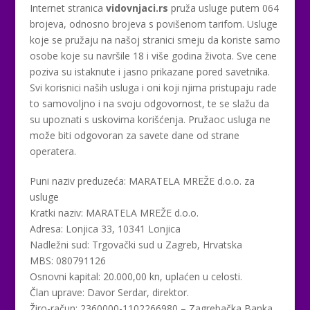
Internet stranica
vidovnjaci.rs
pruža usluge putem 064
brojeva, odnosno brojeva s povišenom tarifom. Usluge
koje se pružaju na našoj stranici smeju da koriste samo
osobe koje su navršile 18 i više godina života. Sve cene
poziva su istaknute i jasno prikazane pored savetnika.
Svi korisnici naših usluga i oni koji njima pristupaju rade
to samovoljno i na svoju odgovornost, te se slažu da
su upoznati s uskovima korišćenja. Pružaoc usluga ne
može biti odgovoran za savete dane od strane
operatera.
Puni naziv preduzeća: MARATELA MREŽE d.o.o. za
usluge
Kratki naziv: MARATELA MREŽE d.o.o.
Adresa: Lonjica 33, 10341 Lonjica
Nadležni sud: Trgovački sud u Zagreb, Hrvatska
MBS: 080791126
Osnovni kapital: 20.000,00 kn, uplaćen u celosti.
Član uprave: Davor Serdar, direktor.
Žiro-račun: 2360000-1102266980 – Zagrebačka Banka