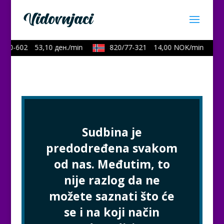
/40-602
53,10 ден./min
820/77-321
14,00 NOK/min
Sudbina je
predodređena svakom
od nas. Međutim, to
nije razlog da ne
možete saznati što će
se i na koji način