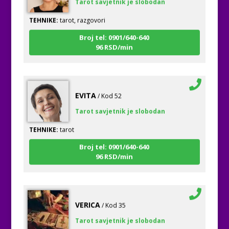
TEHNIKE:
tarot, razgovori
Broj tel: 0901/640-640
96 RSD/min
EVITA
/ Kod 52
Tarot savjetnik je slobodan
TEHNIKE:
tarot
Broj tel: 0901/640-640
96 RSD/min
VERICA
/ Kod 35
Tarot savjetnik je slobodan