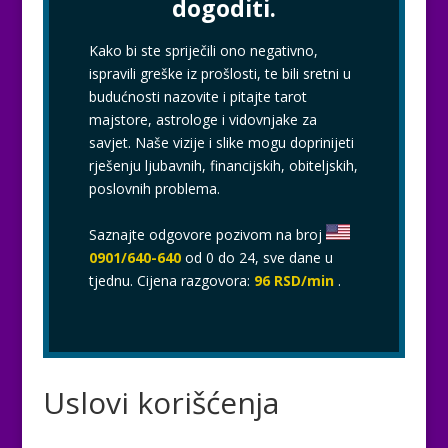
dogoditi.
Kako bi ste spriječili ono negativno,
ispravili greške iz prošlosti, te bili sretni u
budućnosti nazovite i pitajte tarot
majstore, astrologe i vidovnjake za
savjet. Naše vizije i slike mogu doprinijeti
rješenju ljubavnih, financijskih, obiteljskih,
poslovnih problema.
Saznajte odgovore pozivom na broj
0901/640-640
od 0 do 24, sve dane u
tjednu. Cijena razgovora:
96 RSD/min
.
Uslovi korišćenja